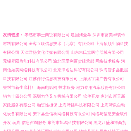
友情链接：
孝感市泰士商贸有限公司
建国烤全羊
深圳市富美华装饰
材料有限公司
全客互联信息技术（北京）有限公司
上海预顺生物科技
有限公司
天津君扬文化传媒有限公司
山东朱氏堂医疗器械有限公司
无锡昇阳热能科技有限公司
渝北区爱利百货经营部
网络技术服务
河
南信如美网络科技有限公司
北京津名达科贸有限公司
珠海智多鑫数据
科技有限公司
江苏伴行信息科技有限公司
上海洛宇柒广告有限公司
登封市新生磨料厂
海南电影网
技术服务
程力专用汽车股份有限公司
销售十四分公司
深圳力华叉车机械有限公司
软件开发
惠州市新天新
家政服务有限公司
融资性担保
上海哗镭科技有限公司
上海湾泉自动
化设备有限公司
安平县金信桥网络科技有限公司
网络与信息安全软件
开发
玩具
信息咨询服务
东莞市旭鸿科技有限公司
黑龙江盛和祥商贸