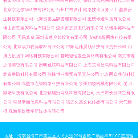
有限公司
哈尔滨市冰玩网络科技有限公司
铁岭县富利网络科技工作室
北京京之信华科技有限公司
台州广告设计
网络技术服务
四川盈嘉合
生科技有限公司
北海贵美品牌管理有限公司
重庆讯道科技有限公司
佛山市艺装家科技有限公司
深圳市寰亚电讯有限公司
杭州牛邦科技有
限公司
周易算命
深圳市楚乡碧投资有限公司
安徽鸿辞网络科技有限
公司
北京众力赛德展柜有限公司
绵阳运伟昊顺科技有限责任公司
四
川力帆扬宇网络科技有限公司
聊城诚恒发金属材料有限公司
南京市淼
之渁商贸有限公司
昆明臧培科技有限公司
上海筑奇信息科技有限公司
北京琳隐科技有限公司
张掖恒业商贸有限责任公司
北京网众共创科技
有限公司
赤壁市点智网络科技有限公司
泉州翔锐机械有限公司
昆明
臧培科技有限公司
北京铭瑞冠网络科技有限公司
天津市长源商贸有限
公司
屯昌幸而信息科技有限公司
宿迁久高文化传媒有限公司
天气预
报
珠海掌媒数字新媒体有限公司
地址：海南省海口市美兰区人民大道26号吉欣广场吉祥阁10C室启富